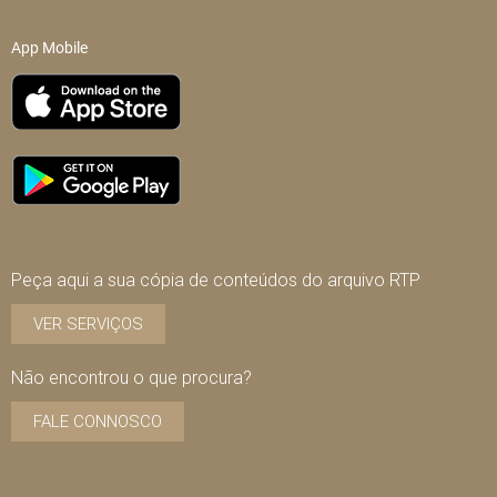
App Mobile
Peça aqui a sua cópia de conteúdos do arquivo RTP
VER SERVIÇOS
Não encontrou o que procura?
FALE CONNOSCO