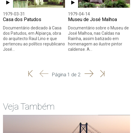
1979-03-31
1979-04-14
Casa dos Patudos
Museu de José Malhoa
Documentário dedicado à Casa
Documentário sobre o Museu de
dos Patudos, em Alpiarça, obra
José Malhoa, nas Caldas na
do arquitecto Raul Lino e que
Rainha, assim batizado em
pertenceu ao político republicano
homenagem ao ilustre pintor
José…
caldense. A…
'
'
Seguinte
Última
Página 1 de 2
Início
Anterior
página
Veja Também