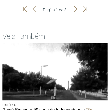
'
'
Seguinte
Última
Página 1 de 3
Início
Anterior
página
Veja Também
HISTÓRIA
Guiné-Bissau – 50 anos de Independência