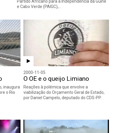
Partido Africano para a Independência da Guiné
e Cabo Verde (PAIGC),…
2000-11-05
o
O OE e o queijo Limiano
o, inaugura
Reações à polémica que envolve a
bre o Rio
viabilização do Orçamento Geral de Estado,
por Daniel Campelo, deputado do CDS-PP.