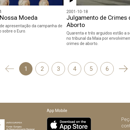
4
2001-10-18
a Nossa Moeda
Julgamento de Crimes 
Aborto
 de apresentação da campanha de
 sobre o Euro.
Quarenta e três arguidos estão a s
no tribunal da Maia por envolvime
crimes de aborto.
'
Se
1
2
3
4
5
6
Anterior
App Mobile
Peça
con