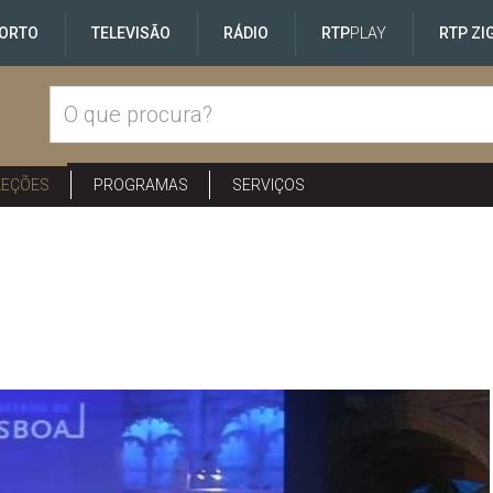
ORTO
TELEVISÃO
RÁDIO
RTP
PLAY
RTP ZI
LEÇÕES
PROGRAMAS
SERVIÇOS