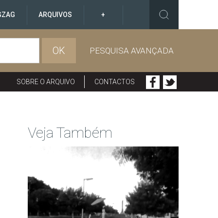
GZAG
ARQUIVOS
+
OK
PESQUISA AVANÇADA
SOBRE O ARQUIVO
CONTACTOS
Veja Também