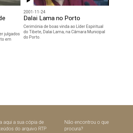
2001-11-24
de
Dalai Lama no Porto
Cerimónia de boas vinda ao Líder Espiritual
do Tibete, Dalai Lama, na Câmara Municipal
er julgados
do Porto.
nto em
guinte
 aqui a sua cópia de
Não encontrou o que
teúdos do arquivo RTP
procura?