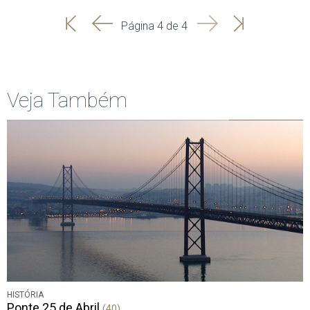
'
'
Seguinte
Última
Página 4 de 4
Início
Anterior
página
Veja Também
HISTÓRIA
Ponte 25 de Abril
(40)