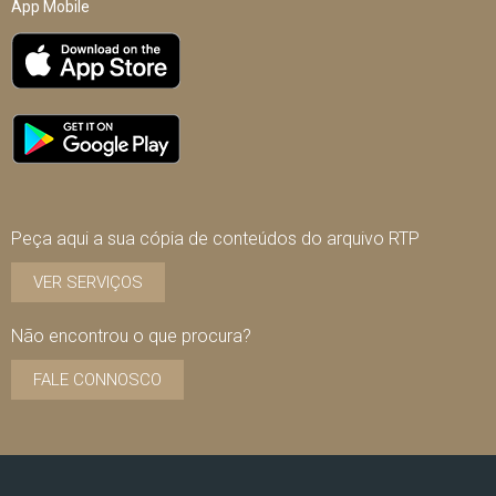
App Mobile
Peça aqui a sua cópia de conteúdos do arquivo RTP
VER SERVIÇOS
Não encontrou o que procura?
FALE CONNOSCO