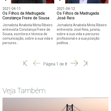
2021-04-11
2021-04-12
Os Filhos da Madrugada:
Os Filhos da Madrugada:
Constança Freire de Sousa
José Reis
Jornalista Anabela Mota Ribeiro
Jornalista Anabela Mota Ribeiro
entrevista Constança Freire de
entrevista José Reis, jurista,
Sousa, escritora e técnica de
sobre a sua vida e percurso
comunicação, sobre a sua vida e
profissional e a sua posição
percurso…
política…
'
'
Seguinte
Última
Página 1 de 8
Início
Anterior
página
Veja Também