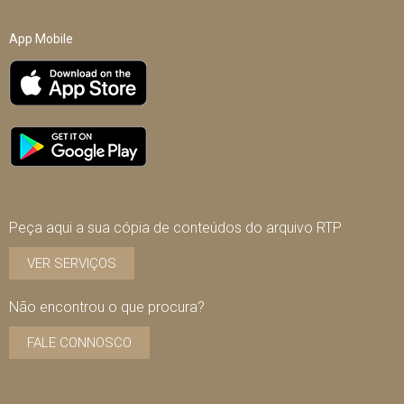
App Mobile
Peça aqui a sua cópia de conteúdos do arquivo RTP
VER SERVIÇOS
Não encontrou o que procura?
FALE CONNOSCO