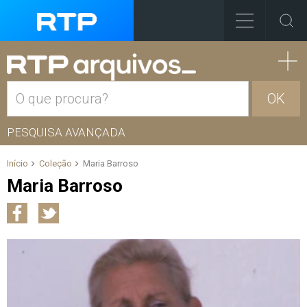
OK
PESQUISA AVANÇADA
Início
Coleção
Maria Barroso
Maria Barroso