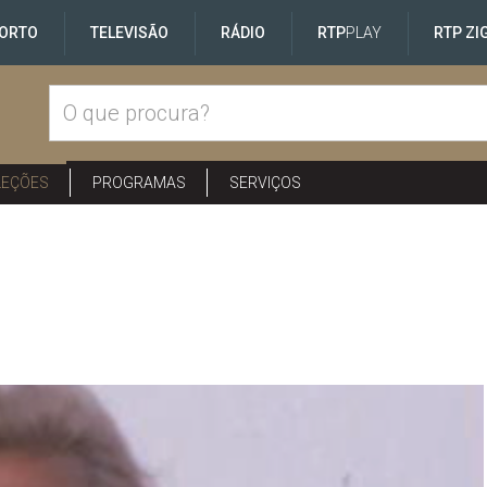
ORTO
TELEVISÃO
RÁDIO
RTP
PLAY
RTP ZI
LEÇÕES
PROGRAMAS
SERVIÇOS