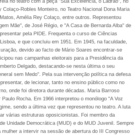
eia no teatro com a peça "Sua Excelência, o Ladrão", no
y Colaço-Robles Monteiro, no Teatro Nacional Dona Maria
 Matos, Amélia Rey Colaço, entre outros. Representou
irgem Mãe", de José Régio, e "A Casa de Bernarda Alba" de
epresentar pela PIDE. Frequenta o curso de Ciências
e Lisboa, e que concluiu em 1951. Em 1945, na faculdade,
ração, devido ao facto de Mário Soares encontrar-se
rticipou nas campanhas eleitorais para a Presidência da
mberto Delgado, destacando-se nesta última o seu
neral sem Medo". Pela sua intervenção política na defesa
epresentar, de lecionar, tanto no ensino público como no
no, onde foi diretora durante décadas. Maria Barroso
or Paulo Rocha. Em 1966 interpretou o monólogo "A Voz
ime, sendo a última vez que representou no teatro. A luta
rar várias estruturas oposicionistas. Foi membro da
 de Unidade Democrática (MUD) e do MUD Juvenil. Sempre
 mulher a intervir na sessão de abertura do III Congresso