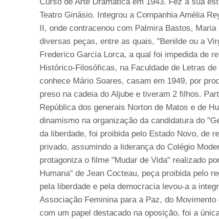
Curso de Arte Dramática em 1943. Fez a sua estr
Teatro Ginásio. Integrou a Companhia Amélia Re
II, onde contracenou com Palmira Bastos, Maria
diversas peças, entre as quais, "Benilde ou a V
Frederico Garcia Lorca, a qual foi impedida de r
Histórico-Filosóficas, na Faculdade de Letras d
conhece Mário Soares, casam em 1949, por procu
preso na cadeia do Aljube e tiveram 2 filhos. Pa
República dos generais Norton de Matos e de Hu
dinamismo na organização da candidatura do "Ge
da liberdade, foi proibida pelo Estado Novo, de r
privado, assumindo a liderança do Colégio Moder
protagoniza o filme "Mudar de Vida" realizado p
Humana" de Jean Cocteau, peça proibida pelo reg
pela liberdade e pela democracia levou-a a integ
Associação Feminina para a Paz, do Movimento
com um papel destacado na oposição, foi a única