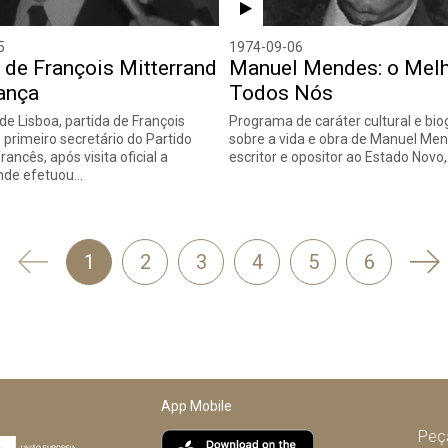
5
1974-09-06
 de François Mitterrand
Manuel Mendes: o Melh
ança
Todos Nós
de Lisboa, partida de François
Programa de caráter cultural e bio
 primeiro secretário do Partido
sobre a vida e obra de Manuel Men
francês, após visita oficial a
escritor e opositor ao Estado Novo
onde efetuou…
'
Se
1
2
3
4
5
6
Anterior
App Mobile
Peça