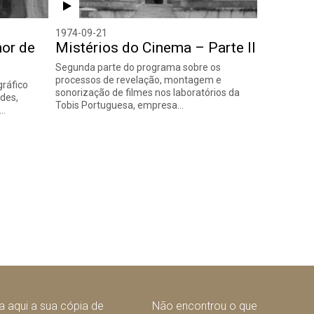
1974-09-21
or de
Mistérios do Cinema – Parte II
Segunda parte do programa sobre os
processos de revelação, montagem e
gráfico
sonorização de filmes nos laboratórios da
des,
Tobis Portuguesa, empresa…
,…
guinte
 aqui a sua cópia de
Não encontrou o que