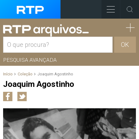
OK
PESQUISA AVANÇADA
Início
Coleção
Joaquim Agostinho
Joaquim Agostinho