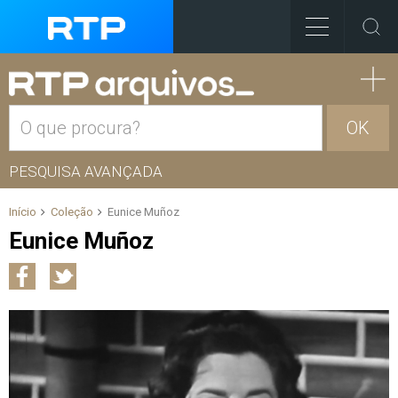
OK
PESQUISA AVANÇADA
Início
Coleção
Eunice Muñoz
Eunice Muñoz