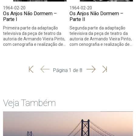
1964-02-20
1964-02-20
Os Anjos Não Dormem –
Os Anjos Não Dormem –
Parte I
Parte II
Primeira parte da adaptação
Segunda parte da adaptação
televisiva da peça de teatro da
televisiva da peça de teatro da
autoria de Armando Vieira Pinto,
autoria de Armando Vieira Pinto,
com cenografia e realização de…
com cenografia e realização de…
'
'
Seguinte
Última
Página 1 de 8
Início
Anterior
página
Veja Também