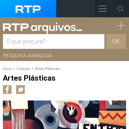
OK
PESQUISA AVANÇADA
Início
Coleção
Artes Plásticas
Artes Plásticas