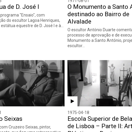
5
1971-08-01
ua de D. José I
O Monumento a Santo 
destinado ao Bairro de
 programa "Ensaio", com
ão do escultor Lagoa Henriques,
Alvalade
 estátua equestre de D. José I e à…
O escultor António Duarte coment
processo de aprovação e de execu
Monumento a Santo António, proje
escultor…
1
1975-04-18
o Seixas
Escola Superior de Bel
de Lisboa – Parte II: Ar
om Cruzeiro Seixas, pintor,