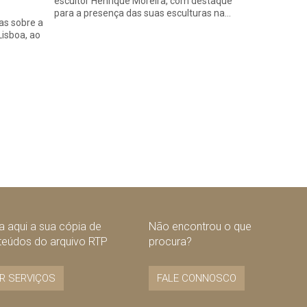
escultor Henrique Moreira, com destaque
para a presença das suas esculturas na…
as sobre a
Lisboa, ao
nte
 aqui a sua cópia de
Não encontrou o que
teúdos do arquivo RTP
procura?
R SERVIÇOS
FALE CONNOSCO