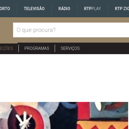
ORTO
TELEVISÃO
RÁDIO
RTP
PLAY
RTP ZI
LEÇÕES
PROGRAMAS
SERVIÇOS