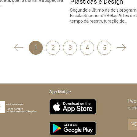
 poeta, que faz uma retrospectiva
Plásticas e Design
a.
Segundo e último de dois program
Escola Superior de Belas Artes de 
tempo da reestruturação do…
'
Segui
1
2
3
4
5
Anterior
App Mobile
Peça
con
VE