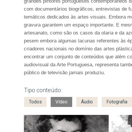
grandes pintores portugueses contemporâneos da
com documentários biográficos, entrevistas de 
temáticos dedicados às artes visuais. Embora m
gravura garantem um espaço importante. E mes
artesanato, como são os casos da olaria e da a
pesem embora algumas lacunas referentes às ép
criadores nacionais no domínio das artes plásti
encontrar um conjunto de conteúdos que além cons
audiovisual da Arte Portuguesa, representa tam
público de televisão jamais produziu.
Tipo conteúdo:
Todos
Vídeo
Áudio
Fotografia