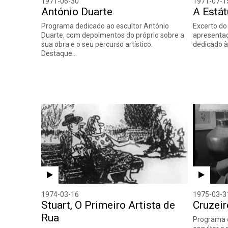
1971-06-30
1971-07-1
António Duarte
A Estát
Programa dedicado ao escultor António
Excerto do
Duarte, com depoimentos do próprio sobre a
apresentaç
sua obra e o seu percurso artístico.
dedicado à
Destaque…
1974-03-16
1975-03-3
Stuart, O Primeiro Artista de
Cruzeir
Rua
Programa c