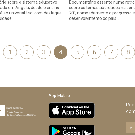
io sobre o sistema educativo
Documentário assente numa retro
ado em Angola, desde o ensino
sobre os temas abordados na séri
té ao universitário, com destaque
70", nomeadamente o progresso e
culdade…
desenvolvimento do país…
1
2
3
4
5
6
7
8
terior
App Mobile
Peça
con
VE