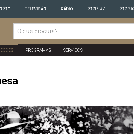
ORTO
TELEVISÃO
RÁDIO
RTP
PLAY
RTP ZI
LEÇÕES
PROGRAMAS
SERVIÇOS
uesa