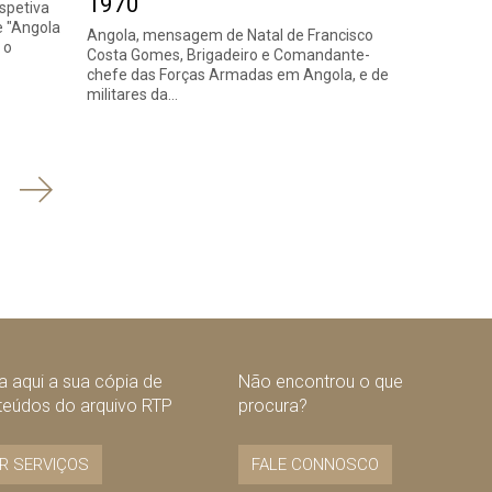
1970
spetiva
e "Angola
Angola, mensagem de Natal de Francisco
 o
Costa Gomes, Brigadeiro e Comandante-
chefe das Forças Armadas em Angola, e de
militares da…
Seguinte
 aqui a sua cópia de
Não encontrou o que
teúdos do arquivo RTP
procura?
R SERVIÇOS
FALE CONNOSCO