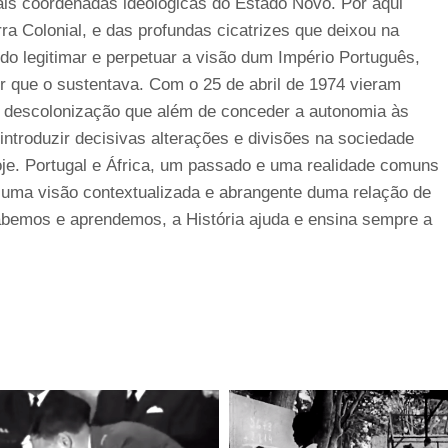
ais coordenadas ideológicas do Estado Novo. Por aqui
 Colonial, e das profundas cicatrizes que deixou na
do legitimar e perpetuar a visão dum Império Português,
r que o sustentava. Com o 25 de abril de 1974 vieram
e descolonização que além de conceder a autonomia às
troduzir decisivas alterações e divisões na sociedade
je. Portugal e África, um passado e uma realidade comuns
a uma visão contextualizada e abrangente duma relação de
bemos e aprendemos, a História ajuda e ensina sempre a